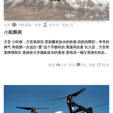
label
person
分类:
诗歌原创 , 作者:
叶文宇 , 年龄:21
小船飘摇
方言 小时候，方言很亲切 里面藏有故乡的炊烟 奶奶的唠叨，爷爷的
脾气 和我第一次说出“爱”这个字眼时的 害羞和欣喜 长大后，方言常
觉得很陌生 是绿皮火车操纵故乡的衰老 是电话一端父母渐长的反...
visibility
chat_bubble
update
阅读
:1次, 评论
:0次, 创建
3年前