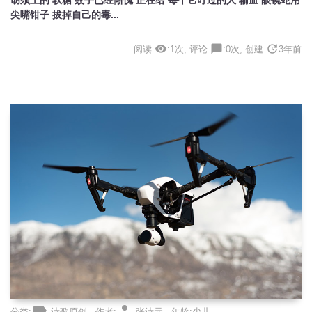
尖嘴钳子 拔掉自己的毒...
visibility
chat_bubble
update
阅读
:1次, 评论
:0次, 创建
3年前
label
person
分类:
诗歌原创 , 作者:
张诗元 , 年龄:少儿