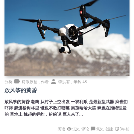
label
person
分类:
诗歌原创 , 作者:
李洪有 , 年龄:48
放风筝的黄昏
放风筝的黄昏 老鹰 从村子上空出发 一双利爪 是最新型武器 麻雀们
吓得 躲进榆树林里 谁也不敢打喷嚏 男孩哈哈大笑 奔跑在拒绝理发
的 草地上 惊起的蚂蚱，纷纷说 巨人来了...
visibility
chat_bubble
update
阅读
:1次, 评论
:0次, 创建
3年前