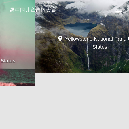
王晟中国儿童诗歌大赛
王
晟
中
国
儿
location_on
Yellowstone National Park, United
童
States
诗
歌
大
赛