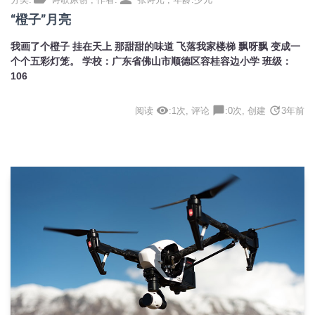
“橙子”月亮
我画了个橙子 挂在天上 那甜甜的味道 飞落我家楼梯 飘呀飘 变成一
个个五彩灯笼。 学校：广东省佛山市顺德区容桂容边小学 班级：
106
visibility
chat_bubble
update
阅读
:1次, 评论
:0次, 创建
3年前