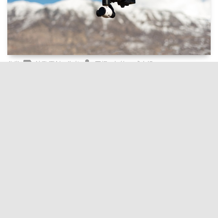
label
person
分类:
诗歌原创 , 作者:
王振 , 年龄:（成人组）
谁是世界上最好的人
谁是世界上最好的人 大山巨人 放学啦！ 我还没出校门， 瞧见妈妈
像平时一样， 在学校大门口等着我。 我蹦蹦跳跳， 如一只快乐的小
兔， 跳到玫瑰花一样的妈妈面前， 拉住她温暖的大手。 夕阳多么美
丽漂亮，...
visibility
chat_bubble
update
阅读
:1次, 评论
:0次, 创建
3年前