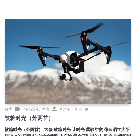
label
person
分类:
诗歌原创 , 作者:
李洪有 , 年龄:48
软糖时光（外两首）
软糖时光（外两首） 木糖 软糖时光 让时光 柔软甜蜜 像晾晒在太阳
胡须上的 软糖 蚊子已经惭愧 正在给 每个它叮过的人 输血 眼镜蛇用