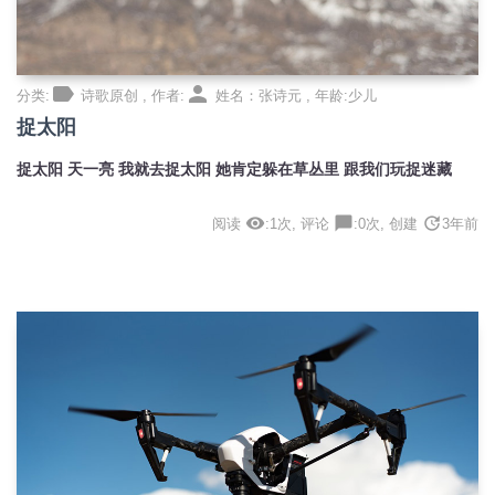
label
person
分类:
诗歌原创 , 作者:
姓名：张诗元 , 年龄:少儿
捉太阳
捉太阳 天一亮 我就去捉太阳 她肯定躲在草丛里 跟我们玩捉迷藏
visibility
chat_bubble
update
阅读
:1次, 评论
:0次, 创建
3年前