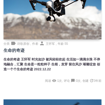
label
person
分类:
诗歌原创 , 作者:
王怀军 , 年龄:55
生命的奇迹
生命的奇迹 王怀军 时光如沙 被风轻轻吹起 生活如一滴滴水珠 不停
地融合，汇聚 生命是一粒粒种子 生根，发芽 留住风沙 璀璨绽放 创
造一个个生命的奇迹 2022.12.22
visibility
chat_bubble
update
阅读
:1次, 评论
:0次, 创建
3年前