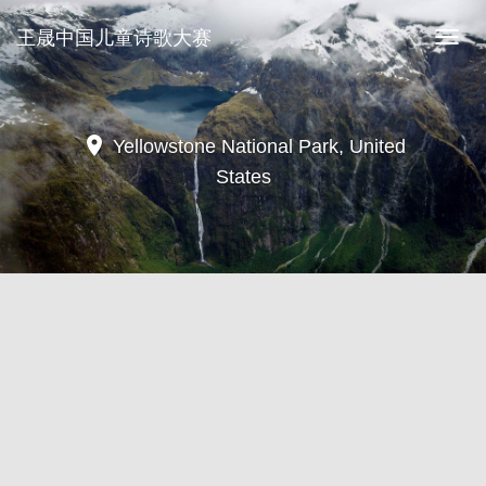
王晟中国儿童诗歌大赛
王
晟
中
国
儿
location_on
Yellowstone National Park, United
童
States
诗
歌
大
赛