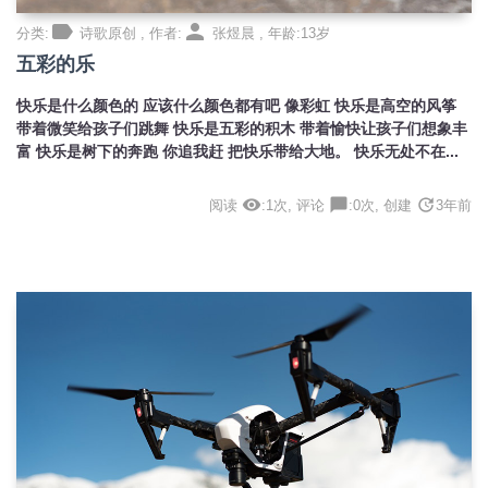
label
person
分类:
诗歌原创 , 作者:
张煜晨 , 年龄:13岁
五彩的乐
快乐是什么颜色的 应该什么颜色都有吧 像彩虹 快乐是高空的风筝
带着微笑给孩子们跳舞 快乐是五彩的积木 带着愉快让孩子们想象丰
富 快乐是树下的奔跑 你追我赶 把快乐带给大地。 快乐无处不在...
visibility
chat_bubble
update
阅读
:1次, 评论
:0次, 创建
3年前