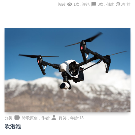
visibility
chat_bubble
update
阅读
:1次, 评论
:0次, 创建
3年前
label
person
分类:
诗歌原创 , 作者:
肖笑 , 年龄:13
吹泡泡