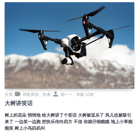
label
person
分类:
诗歌原创 , 作者:
胡一一 , 年龄:13岁
大树讲笑话
树上的花朵 悄悄地 给大树讲了个笑话 大树被逗乐了 风儿也被吸引
来了 一边笑一边跑 把快乐传向四方 不信 你就仔细瞧瞧 地上小草痴
痴笑 树上小鸟叽叽叫