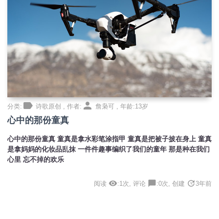
label
person
分类:
诗歌原创 , 作者:
詹枭可 , 年龄:13岁
心中的那份童真
心中的那份童真 童真是拿水彩笔涂指甲 童真是把被子披在身上 童真
是拿妈妈的化妆品乱抹 一件件趣事编织了我们的童年 那是种在我们
心里 忘不掉的欢乐
visibility
chat_bubble
update
阅读
:1次, 评论
:0次, 创建
3年前