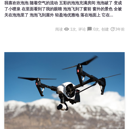
我喜欢吹泡泡 随着空气的流动 五彩的泡泡充满房间 泡泡破了 变成
了小喷泉 在里面看到了我的眼睛 泡泡飞到了窗前 窗外的景色 全被
关在泡泡里了 泡泡飞到屋外 轻盈地优雅地 落在地面上 它在...
visibility
chat_bubble
update
阅读
:1次, 评论
:0次, 创建
3年前