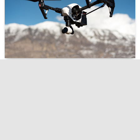
label
person
分类:
诗歌原创 , 作者:
朱晨希 , 年龄:组别：儿童组 年龄：11岁
小宝宝
小时候 妈妈带我儿童公园玩 碰见一位阿姨 “为什
么她的肚子那么圆?” "因为有小宝宝” “啊!好可怕，她会吃
人!” 我捂住眼睛 妈妈点了我脑袋一下 我不明白...
visibility
chat_bubble
update
阅读
:1次, 评论
:0次, 创建
3年前