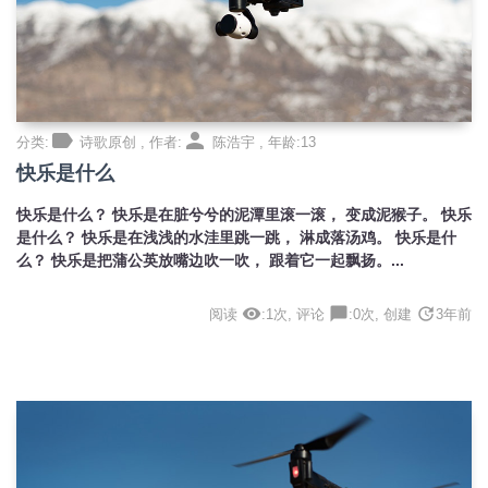
label
person
分类:
诗歌原创 , 作者:
陈浩宇 , 年龄:13
快乐是什么
快乐是什么？ 快乐是在脏兮兮的泥潭里滚一滚， 变成泥猴子。 快乐
是什么？ 快乐是在浅浅的水洼里跳一跳， 淋成落汤鸡。 快乐是什
么？ 快乐是把蒲公英放嘴边吹一吹， 跟着它一起飘扬。...
visibility
chat_bubble
update
阅读
:1次, 评论
:0次, 创建
3年前