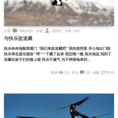
label
person
分类:
诗歌原创 , 作者:
沈苏怡 , 年龄:13岁
与快乐捉迷藏
快乐咚咚地敲我屋门 “我们来捉迷藏吧” 我欣然同意 开心地出门啦
快乐停在游乐园前 “呼”一下藏了起来 我定睛一瞧 高兴地说 找到了
你藏在孩子们的脸上呢 快乐不服气 马不停蹄地来到...
visibility
chat_bubble
update
阅读
:1次, 评论
:0次, 创建
3年前