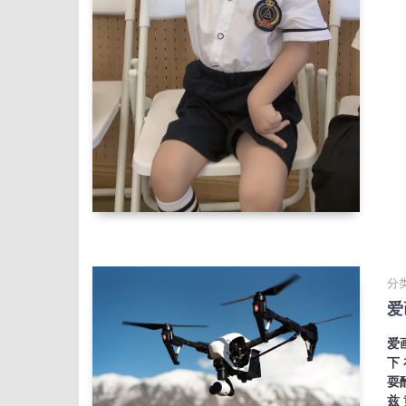
分类
爱
爱
下
耍
兹 