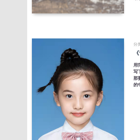
分类
《
用
写
那
的中