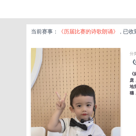
当前赛事：
《历届比赛的诗歌朗诵》
, 已收
分类
《
《
庞
地
穗，