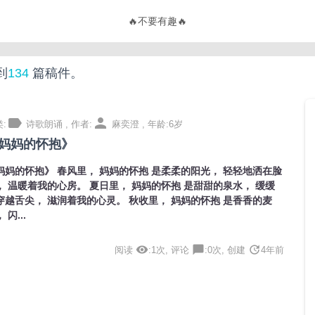
🔥
不要有趣，要有用！
🔥
到
134
篇稿件。
label
person
:
诗歌朗诵 , 作者:
麻奕澄 , 年龄:6岁
妈妈的怀抱》
妈妈的怀抱》 春风里， 妈妈的怀抱 是柔柔的阳光， 轻轻地洒在脸
， 温暖着我的心房。 夏日里， 妈妈的怀抱 是甜甜的泉水， 缓缓
穿越舌尖， 滋润着我的心灵。 秋收里， 妈妈的怀抱 是香香的麦
 闪...
visibility
chat_bubble
update
阅读
:1次, 评论
:0次, 创建
4年前