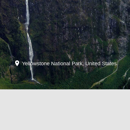
location_on
Yellowstone National Park, United States