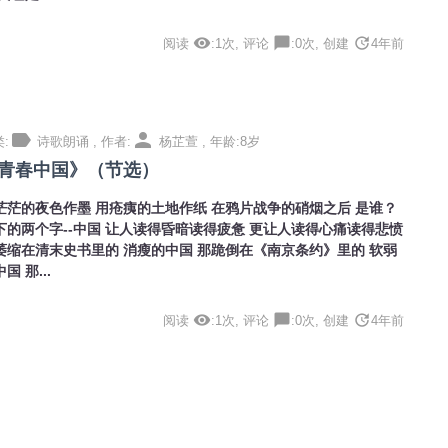
visibility
chat_bubble
update
阅读
:1次, 评论
:0次, 创建
4年前
label
person
:
诗歌朗诵 , 作者:
杨芷萱 , 年龄:8岁
青春中国》（节选）
茫茫的夜色作墨 用疮痍的土地作纸 在鸦片战争的硝烟之后 是谁？
下的两个字--中国 让人读得昏暗读得疲惫 更让人读得心痛读得悲愤
萎缩在清末史书里的 消瘦的中国 那跪倒在《南京条约》里的 软弱
国 那...
visibility
chat_bubble
update
阅读
:1次, 评论
:0次, 创建
4年前