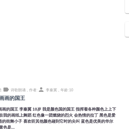
label
person
:
诗歌朗诵 , 作者:
李秦冀 , 年龄:10
画画的国王
画画的国王 李秦冀 10岁 我是颜色国的国王 指挥着各种颜色上上下
 在我的画纸上舞蹈 红色像一团燃烧的烈火 会热情的拉丁 黑色是爱
酷的街舞小子 喜欢听其他颜色碰到它时的尖叫 蓝色是优美的华尔
黄色是...