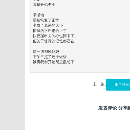
眼睛开始变小

渐渐地

眼睛恢复了正常

变成了原来的大小

惊掉的下巴也合上了

快要蹦出去的心也回来了

但关于惊讶的记忆都还在

这一切都怪妈妈

下午三点了还没做饭

饿得我都开始胡思乱想了

上一篇:
那个时候
发表评论 分享