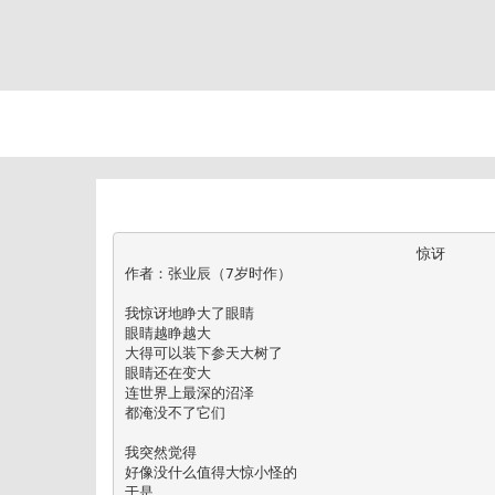
                                 惊讶

作者：张业辰（7岁时作）

我惊讶地睁大了眼睛

眼睛越睁越大

大得可以装下参天大树了

眼睛还在变大

连世界上最深的沼泽

都淹没不了它们

我突然觉得

好像没什么值得大惊小怪的

于是
