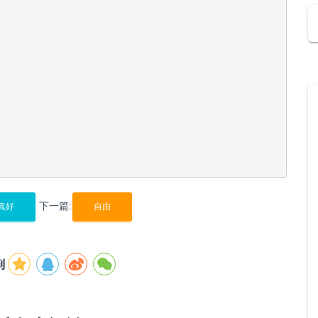
下一篇:
真好
自由
到