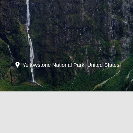
location_on
Yellowstone National Park, United States