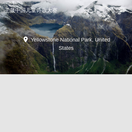
王晟中国儿童诗歌大赛
王
晟
中
国
儿
location_on
Yellowstone National Park, United
童
States
诗
歌
大
赛