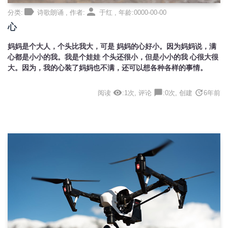
label
person
分类:
诗歌朗诵 , 作者:
于红 , 年龄:0000-00-00
心
妈妈是个大人，个头比我大，可是 妈妈的心好小。因为妈妈说，满
心都是小小的我。我是个娃娃 个头还很小，但是小小的我 心很大很
大。因为，我的心装了妈妈也不满，还可以想各种各样的事情。
visibility
chat_bubble
update
阅读
:1次, 评论
:0次, 创建
6年前