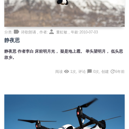
label
person
分类:
诗歌朗诵 , 作者:
董虹敏 , 年龄:2010-07-03
静夜思
静夜思 作者李白 床前明月光， 疑是地上霜。 举头望明月， 低头思
故乡。
visibility
chat_bubble
update
阅读
:1次, 评论
:0次, 创建
6年前