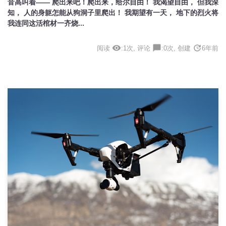
音高叫着—— 爬出来吧！爬出来，给尔自由！ 我渴望自由， 但我深
知， 人的身躯怎能从狗洞子里爬出！ 我期望有一天， 地下的烈火将
我连同这活棺材一齐烧...
visibility
chat_bubble
update
阅读
:1次, 评论
:0次, 创建
6年前