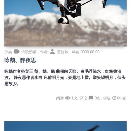
label
person
分类:
诗歌朗诵 , 作者:
董虹敏 , 年龄:0000-00-00
咏鹅、静夜思
咏鹅作者骆宾王 鹅、鹅、鹅 曲项向天歌。白毛浮绿水，红掌拨清
波。 静夜思作者李白 床前明月光，疑是地上霜。举头望明月，低头
思故乡。
visibility
chat_bubble
update
阅读
:1次, 评论
:0次, 创建
6年前