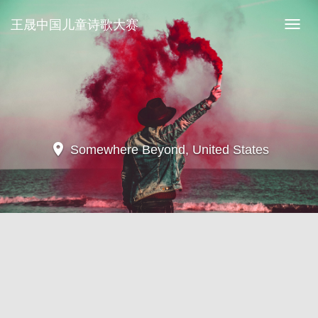
王晟中国儿童诗歌大赛
王
晟
中
国
儿
location_on
Yellowstone National Park, United
童
States
诗
歌
大
赛