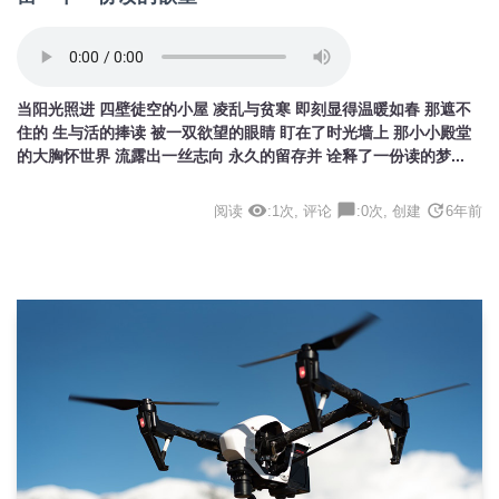
当阳光照进 四壁徒空的小屋 凌乱与贫寒 即刻显得温暖如春 那遮不
住的 生与活的捧读 被一双欲望的眼睛 盯在了时光墙上 那小小殿堂
的大胸怀世界 流露出一丝志向 永久的留存并 诠释了一份读的梦...
visibility
chat_bubble
update
阅读
:1次, 评论
:0次, 创建
6年前