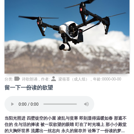
label
person
分类:
诗歌朗诵 , 作者:
梁筱荃（成人组） , 年龄:0000-00-00
留一下一份读的欲望
当阳光照进 四壁徒空的小屋 凌乱与贫寒 即刻显得温暖如春 那遮不
住的 生与活的捧读 被一双欲望的眼睛 盯在了时光墙上 那小小殿堂
的大胸怀世界 流露出一丝志向 永久的留存并 诠释了一份读的梦...