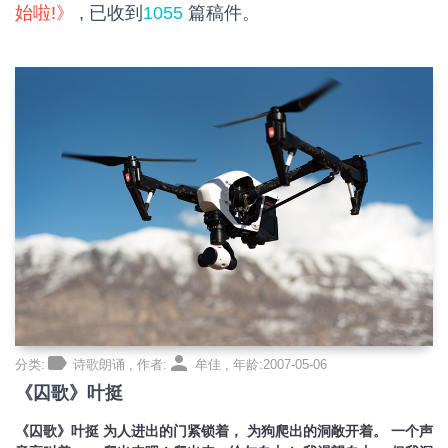
始啦!》
, 已收到
1055
篇稿件。
label
person
分类:
诗歌朗诵 , 作者:
牟佳 , 年龄:2007-05-06
《囚歌》叶挺
《囚歌》叶挺 为人进出的门紧锁着， 为狗爬出的洞敞开着。 一个声