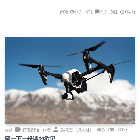
visibility
chat_bubble
update
阅读
:1次, 评论
:0次, 创建
6年前
label
person
分类:
诗歌朗诵 , 作者:
梁筱荃（成人组） , 年龄:0000-00-00
留一下一份读的欲望