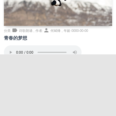
label
person
分类:
诗歌朗诵 , 作者:
何斌锋 , 年龄:0000-00-00
青春的梦想
小河的梦想是流入海洋 小鸟的梦想是在蓝天翱翔 小花的梦想是热情
绽放 小树的梦想是挺拔昂扬 我们的梦想是茁壮成长 祖国的梦想是繁
荣富强 青年人的梦想是天天向上 奥运的梦想是更高更快更强...
visibility
chat_bubble
update
阅读
:1次, 评论
:0次, 创建
6年前