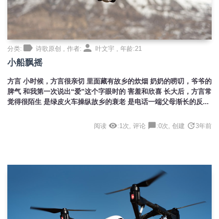
label
person
分类:
诗歌原创 , 作者:
叶文宇 , 年龄:21
小船飘摇
方言 小时候，方言很亲切 里面藏有故乡的炊烟 奶奶的唠叨，爷爷的
脾气 和我第一次说出“爱”这个字眼时的 害羞和欣喜 长大后，方言常
觉得很陌生 是绿皮火车操纵故乡的衰老 是电话一端父母渐长的反...
visibility
chat_bubble
update
阅读
:1次, 评论
:0次, 创建
3年前