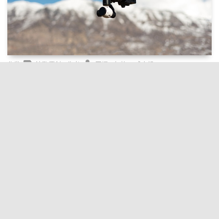
label
person
分类:
诗歌原创 , 作者:
王振 , 年龄:（成人组）
谁是世界上最好的人
谁是世界上最好的人 大山巨人 放学啦！ 我还没出校门， 瞧见妈妈
像平时一样， 在学校大门口等着我。 我蹦蹦跳跳， 如一只快乐的小
兔， 跳到玫瑰花一样的妈妈面前， 拉住她温暖的大手。 夕阳多么美
丽漂亮，...
visibility
chat_bubble
update
阅读
:1次, 评论
:0次, 创建
3年前