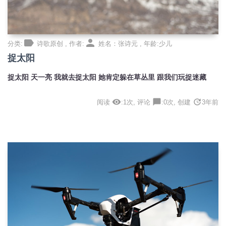
label
person
分类:
诗歌原创 , 作者:
姓名：张诗元 , 年龄:少儿
捉太阳
捉太阳 天一亮 我就去捉太阳 她肯定躲在草丛里 跟我们玩捉迷藏
visibility
chat_bubble
update
阅读
:1次, 评论
:0次, 创建
3年前