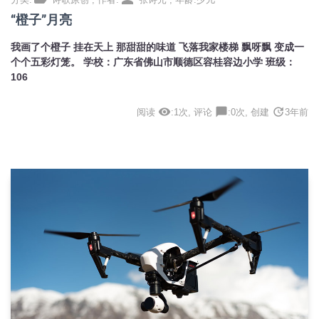
“橙子”月亮
我画了个橙子 挂在天上 那甜甜的味道 飞落我家楼梯 飘呀飘 变成一
个个五彩灯笼。 学校：广东省佛山市顺德区容桂容边小学 班级：
106
visibility
chat_bubble
update
阅读
:1次, 评论
:0次, 创建
3年前