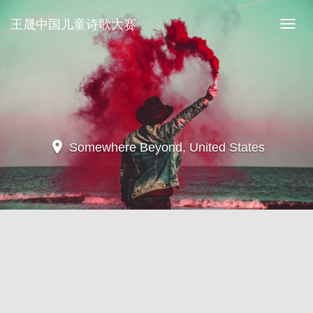
王晟中国儿童诗歌大赛
王
晟
中
国
儿
location_on
Yellowstone National Park, United
童
States
诗
歌
大
赛