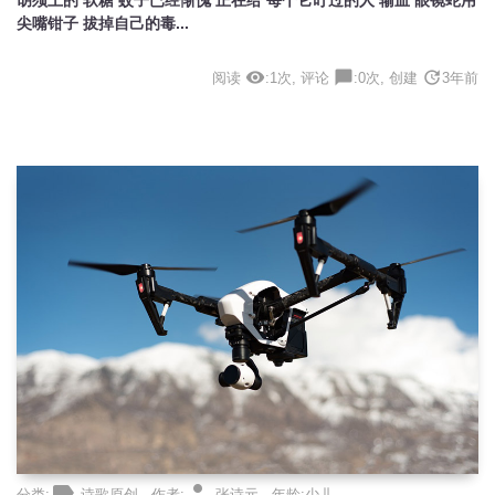
尖嘴钳子 拔掉自己的毒...
visibility
chat_bubble
update
阅读
:1次, 评论
:0次, 创建
3年前
label
person
分类:
诗歌原创 , 作者:
张诗元 , 年龄:少儿