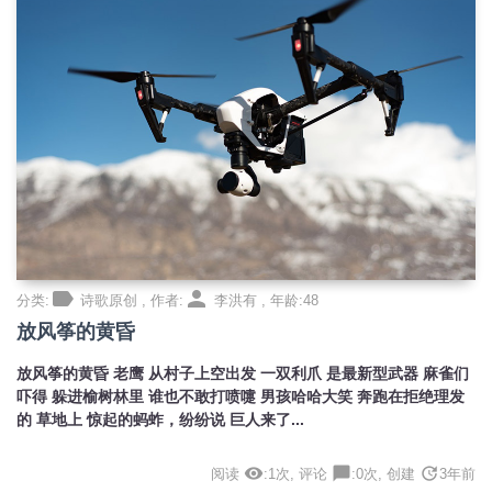
label
person
分类:
诗歌原创 , 作者:
李洪有 , 年龄:48
放风筝的黄昏
放风筝的黄昏 老鹰 从村子上空出发 一双利爪 是最新型武器 麻雀们
吓得 躲进榆树林里 谁也不敢打喷嚏 男孩哈哈大笑 奔跑在拒绝理发
的 草地上 惊起的蚂蚱，纷纷说 巨人来了...
visibility
chat_bubble
update
阅读
:1次, 评论
:0次, 创建
3年前