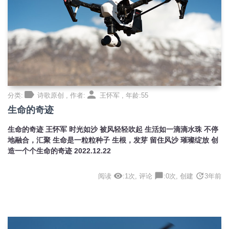
label
person
分类:
诗歌原创 , 作者:
王怀军 , 年龄:55
生命的奇迹
生命的奇迹 王怀军 时光如沙 被风轻轻吹起 生活如一滴滴水珠 不停
地融合，汇聚 生命是一粒粒种子 生根，发芽 留住风沙 璀璨绽放 创
造一个个生命的奇迹 2022.12.22
visibility
chat_bubble
update
阅读
:1次, 评论
:0次, 创建
3年前