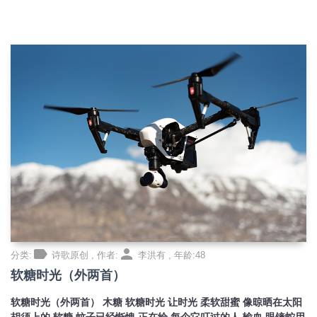
label
person
分类:
诗歌原创 , 作者:
李洪有 , 年龄:48
软糖时光（外两首）
软糖时光（外两首） 木糖 软糖时光 让时光 柔软甜蜜 像晾晒在太阳
胡须上的 软糖 蚊子已经惭愧 正在给 每个它叮过的人 输血 眼镜蛇用