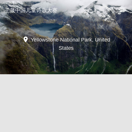
王晟中国儿童诗歌大赛
王
晟
中
国
儿
location_on
Yellowstone National Park, United
童
States
诗
歌
大
赛