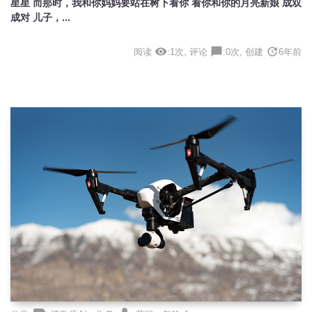
星星 而那时，我和你妈妈要站在树下看你 看你和你的月亮新娘 成双
成对 儿子，...
visibility
chat_bubble
update
阅读
:1次, 评论
:0次, 创建
6年前