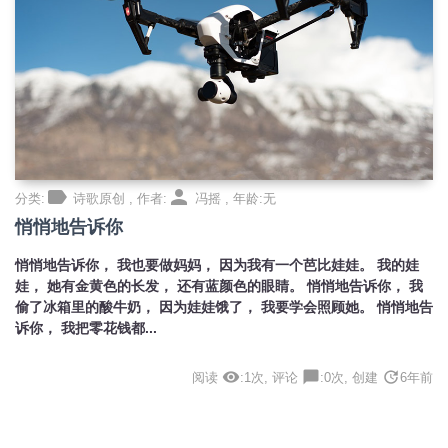
label
person
分类:
诗歌原创 , 作者:
冯摇 , 年龄:无
悄悄地告诉你
悄悄地告诉你， 我也要做妈妈， 因为我有一个芭比娃娃。 我的娃
娃， 她有金黄色的长发， 还有蓝颜色的眼睛。 悄悄地告诉你， 我
偷了冰箱里的酸牛奶， 因为娃娃饿了， 我要学会照顾她。 悄悄地告
诉你， 我把零花钱都...
visibility
chat_bubble
update
阅读
:1次, 评论
:0次, 创建
6年前