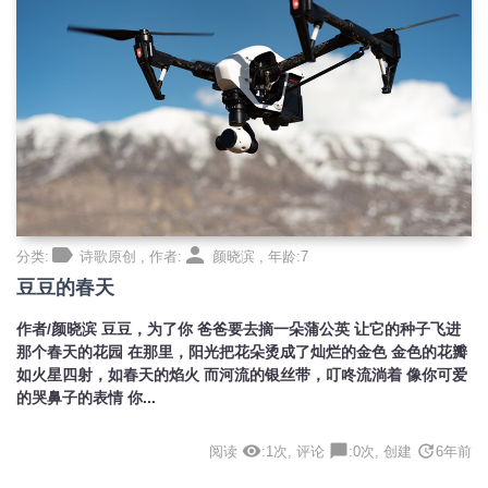
label
person
分类:
诗歌原创 , 作者:
颜晓滨 , 年龄:7
豆豆的春天
作者/颜晓滨 豆豆，为了你 爸爸要去摘一朵蒲公英 让它的种子飞进
那个春天的花园 在那里，阳光把花朵烫成了灿烂的金色 金色的花瓣
如火星四射，如春天的焰火 而河流的银丝带，叮咚流淌着 像你可爱
的哭鼻子的表情 你...
visibility
chat_bubble
update
阅读
:1次, 评论
:0次, 创建
6年前