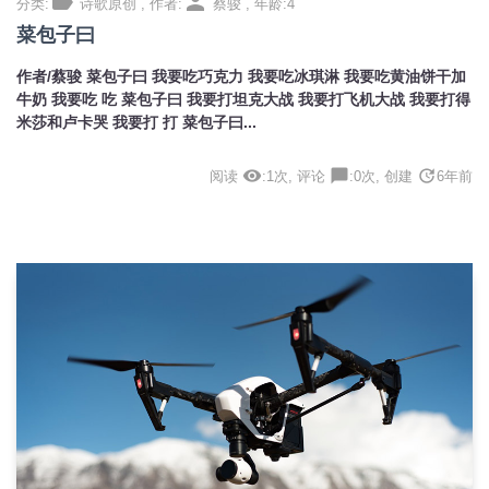
label
person
分类:
诗歌原创 , 作者:
蔡骏 , 年龄:4
菜包子曰
作者/蔡骏 菜包子曰 我要吃巧克力 我要吃冰琪淋 我要吃黄油饼干加
牛奶 我要吃 吃 菜包子曰 我要打坦克大战 我要打飞机大战 我要打得
米莎和卢卡哭 我要打 打 菜包子曰...
visibility
chat_bubble
update
阅读
:1次, 评论
:0次, 创建
6年前