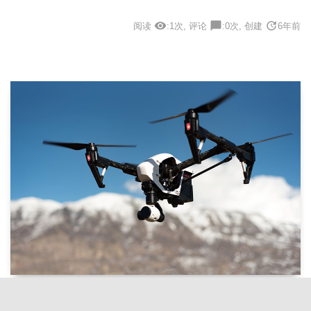
visibility
chat_bubble
update
阅读
:1次, 评论
:0次, 创建
6年前
label
person
分类:
诗歌原创 , 作者:
张燕 , 年龄:5
希望