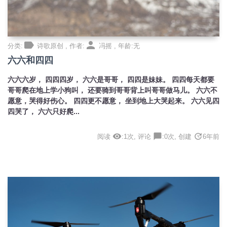
label
person
分类:
诗歌原创 , 作者:
冯摇 , 年龄:无
六六和四四
六六六岁， 四四四岁， 六六是哥哥， 四四是妹妹。 四四每天都要
哥哥爬在地上学小狗叫， 还要骑到哥哥背上叫哥哥做马儿。 六六不
愿意，哭得好伤心。 四四更不愿意， 坐到地上大哭起来。 六六见四
四哭了， 六六只好爬...
visibility
chat_bubble
update
阅读
:1次, 评论
:0次, 创建
6年前