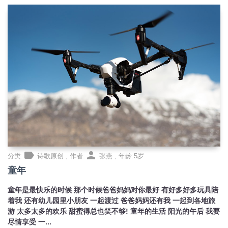
label
person
分类:
诗歌原创 , 作者:
张燕 , 年龄:5岁
童年
童年是最快乐的时候 那个时候爸爸妈妈对你最好 有好多好多玩具陪
着我 还有幼儿园里小朋友 一起渡过 爸爸妈妈还有我 一起到各地旅
游 太多太多的欢乐 甜蜜得总也笑不够! 童年的生活 阳光的午后 我要
尽情享受 一...