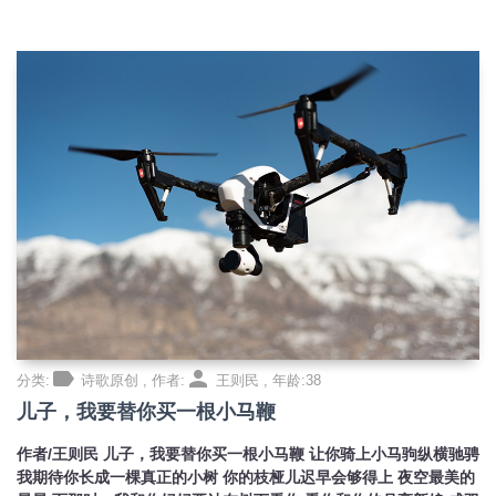
label
person
分类:
诗歌原创 , 作者:
王则民 , 年龄:38
儿子，我要替你买一根小马鞭
作者/王则民 儿子，我要替你买一根小马鞭 让你骑上小马驹纵横驰骋
我期待你长成一棵真正的小树 你的枝桠儿迟早会够得上 夜空最美的