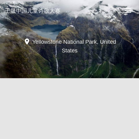
王晟中国儿童诗歌大赛
王
晟
中
国
儿
location_on
Yellowstone National Park, United
童
States
诗
歌
大
赛