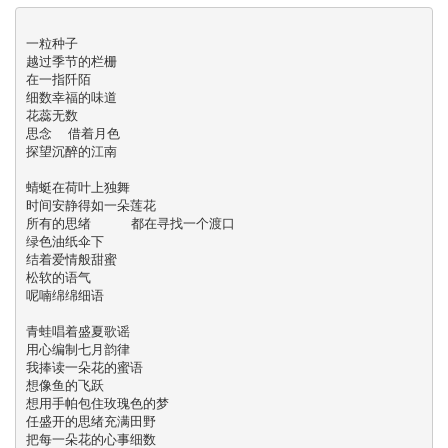
一粒种子

越过季节的栏栅

在一指阡陌

细数幸福的味道

花蕊无数

思念  借着月色

探望沉醉的江南

蜻蜓在荷叶上独舞

时间安静得如一朵莲花 

所有的思绪     都在寻找一个渡口 

绿色油纸伞下

结着爱情般甜蜜

松软的语气

呢喃绵绵细语

青蛙唱着盛夏歌谣

用心编制七月韵律

我捧读一朵花的蜜语

想像鱼的飞跃

想用手帕包住玫瑰色的梦

任盛开的思绪充满田野

把每一朵花的心事细数
