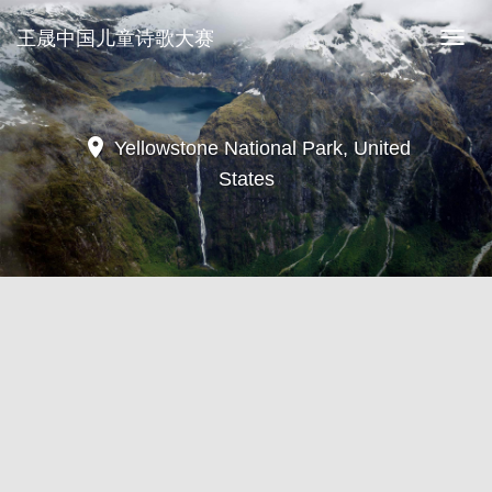
王晟中国儿童诗歌大赛
王
晟
中
国
儿
location_on
Yellowstone National Park, United
童
States
诗
歌
大
赛