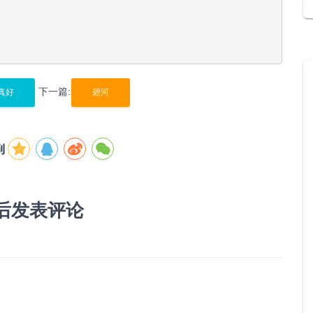
下一篇:
真好
碧河
到
后发表评论