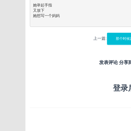
她举起手指

又放下

她想写一个妈妈

上一篇:
那个时候
发表评论 分享
登录