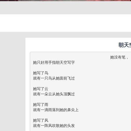
朝天
                                 她没有笔，

她只好用手指朝天空写字

她写了鸟

就有一只鸟从她面前飞过

她写了云

就有一朵云从她头顶飘过

她写了雨

就有一滴雨落到她的鼻尖上

她写了风

就有一阵风吹散她的头发
