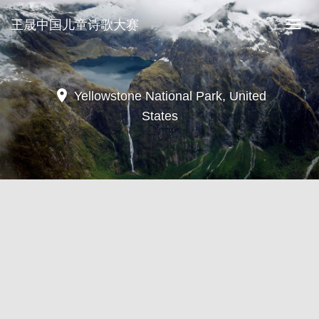
王晟中国儿童诗歌大赛
王
晟
中
国
儿
location_on
Yellowstone National Park, United
童
States
诗
歌
大
赛