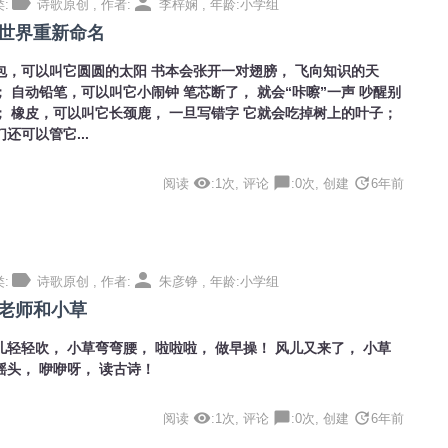
label
person
:
诗歌原创 , 作者:
李梓娴 , 年龄:小学组
世界重新命名
包，可以叫它圆圆的太阳 书本会张开一对翅膀， 飞向知识的天
； 自动铅笔，可以叫它小闹钟 笔芯断了， 就会“咔嚓”一声 吵醒别
； 橡皮，可以叫它长颈鹿， 一旦写错字 它就会吃掉树上的叶子；
们还可以管它...
visibility
chat_bubble
update
阅读
:1次, 评论
:0次, 创建
6年前
label
person
:
诗歌原创 , 作者:
朱彦铮 , 年龄:小学组
老师和小草
儿轻轻吹， 小草弯弯腰， 啦啦啦， 做早操！ 风儿又来了， 小草
摇头， 咿咿呀， 读古诗！
visibility
chat_bubble
update
阅读
:1次, 评论
:0次, 创建
6年前