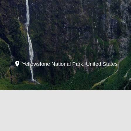
location_on
Yellowstone National Park, United States