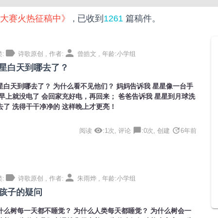
歌大赛火热征稿中》
, 已收到
1261
篇稿件。
label
person
:
诗歌原创 , 作者:
曾皓文 , 年龄:小学组
星白天到哪去了？
星白天到哪去了？ 为什么看不见他们？ 妈妈告诉我 星星像一台手
 早上就没电了 会回家充好电，再回来； 爸爸告诉我 星星到月球洗
去了 洗得干干净净的 这样晚上才更亮！
visibility
chat_bubble
update
阅读
:1次, 评论
:0次, 创建
6年前
label
person
:
诗歌原创 , 作者:
朱雨烨 , 年龄:小学组
孩子的疑问
什么树每一天都不睡觉？ 为什么人类每天都睡觉？ 为什么树会一