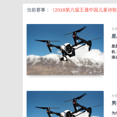
当前赛事：
《2018第六届王晟中国儿童诗
分类
星
星
机
澡
分类
男
为