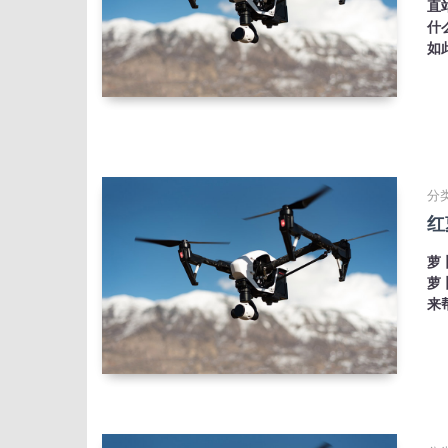
直
什
如
分类
红
萝
萝
来