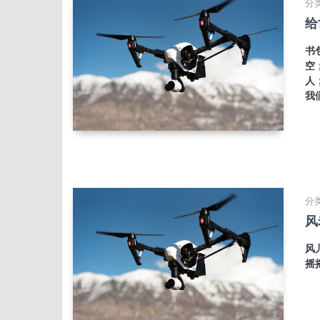
分类
给
书
空
人
我
分类
风
风
摇