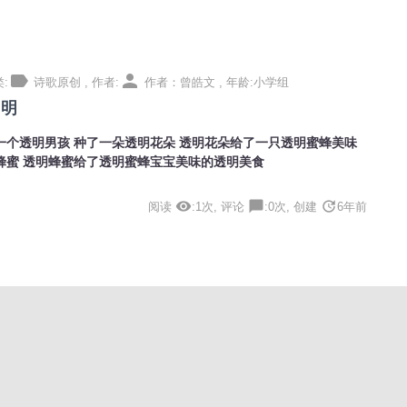
label
person
:
诗歌原创 , 作者:
作者：曾皓文 , 年龄:小学组
 明
一个透明男孩 种了一朵透明花朵 透明花朵给了一只透明蜜蜂美味
蜂蜜 透明蜂蜜给了透明蜜蜂宝宝美味的透明美食
visibility
chat_bubble
update
阅读
:1次, 评论
:0次, 创建
6年前
label
person
:
诗歌原创 , 作者:
曾皓文 , 年龄:小学组
的妈妈
妈， 您像一只蜜蜂 每天早早起床采蜜 妈妈 您像一只蝴蝶 每天在
丛中盘旋飞舞 妈妈 您还像一只玩具熊 每晚守候我床边 妈妈，我爱