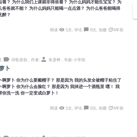
站着？ 为什么我们上课就非得坐着？ 为什么妈妈才能生宝宝？ 为
么爸爸就不能？ 为什么妈妈只能喝一点点酒？ 为什么爸爸能喝得
此醉？
visibility
chat_bubble
update
阅读
:1次, 评论
:0次, 创建
6年前
label
person
:
诗歌原创 , 作者:
朱彦铮 , 年龄:小学组
萝卜
卜啊萝卜 你为什么要戴帽子？ 那是因为 我的头发全被帽子粘住了
卜啊萝卜 你为什么会脸红？ 那是因为 我掉进一个酒瓶里 嘿！ 我
帮你洗一洗 你一定变成白萝卜！
visibility
chat_bubble
update
阅读
:1次, 评论
:0次, 创建
6年前