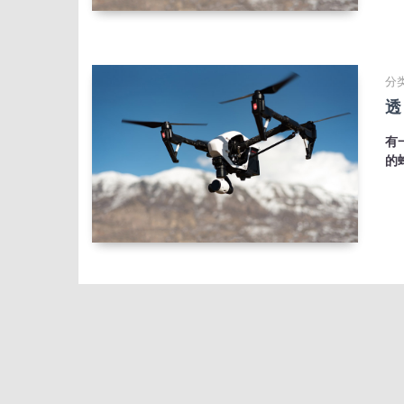
分类
透
有
的
分类
我
妈
花