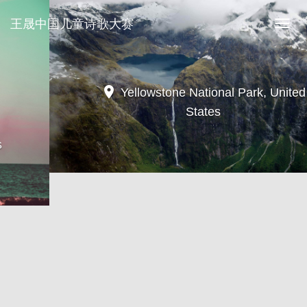
王晟中国儿童诗歌大赛
王
晟
中
国
儿
location_on
Yellowstone National Park, United
童
States
诗
歌
大
赛