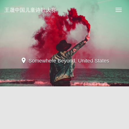
王晟中国儿童诗歌大赛
王
晟
中
国
儿
童
诗
歌
大
location_on
Somewhere Beyond, United States
赛